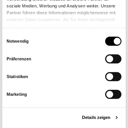
soziale Medien, Werbung und Analysen weiter. Unsere
Partner führen diese Informationen möglicherweise mit
weiteren Daten zusammen, die Sie ihnen bereitgestellt
haben oder die sie im Rahmen Ihrer Nutzung der Dienste
gesammelt haben.
Einwilligungsauswahl
Notwendig
Präferenzen
Statistiken
Marketing
330,00 €*
Prix TTC, frais de livraison en sus
Details zeigen
Sélectionnez
Couleur