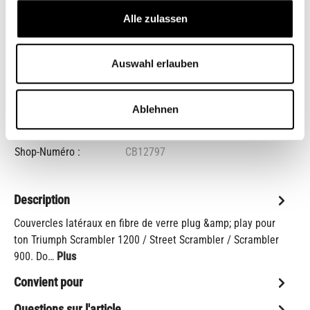
Alle zulassen
Sélectionnez
Modèles Triumph LC à partir de 2016
Auswahl erlauben
Réinitialiser la sélection
Ablehnen
Ajouter à la liste de souhaits
Shop-Numéro :
CB12797
Description
Couvercles latéraux en fibre de verre plug &amp; play pour
ton Triumph Scrambler 1200 / Street Scrambler / Scrambler
900. Do…
Plus
Convient pour
Questions sur l'article