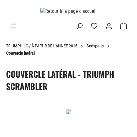
tenu principal
TRIUMPH LC / À PARTIR DE L'ANNÉE 2016
Bodyparts
Couvercle latéral
COUVERCLE LATÉRAL - TRIUMPH
SCRAMBLER
Ignorer la galerie d'images