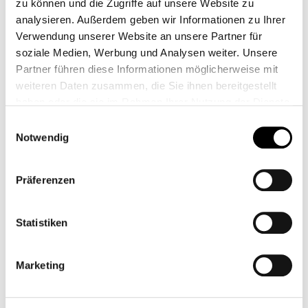
zu können und die Zugriffe auf unsere Website zu
analysieren. Außerdem geben wir Informationen zu Ihrer
Verwendung unserer Website an unsere Partner für
soziale Medien, Werbung und Analysen weiter. Unsere
Partner führen diese Informationen möglicherweise mit
129,95 €*
weiteren Daten zusammen, die Sie ihnen bereitgestellt
haben oder die sie im Rahmen Ihrer Nutzung der Dienste
Prix TTC, frais de livraison en sus
gesammelt haben.
Einwilligungsauswahl
Quantité de produit : Entrez la quantité souhaité
Notwendig
Ajouter au panier
Präferenzen
Ajouter à la liste de souhaits
numéro d'article:
TB62M
Shop-Numéro :
CB11769
Statistiken
Description
Marketing
Dart-Flyscreen Piranha (petit) pour Triumph Bonneville T100
&amp; T120.Le pare-brise au style parfait dans une version