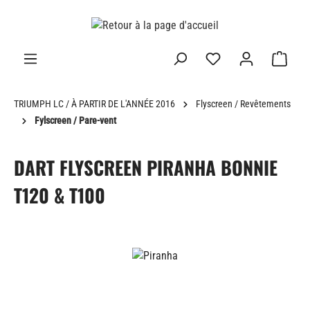
tenu principal
TRIUMPH LC / À PARTIR DE L'ANNÉE 2016
Flyscreen / Revêtements
Fylscreen / Pare-vent
DART FLYSCREEN PIRANHA BONNIE
T120 & T100
Ignorer la galerie d'images