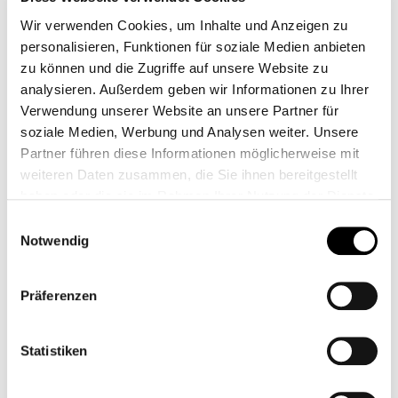
Wir verwenden Cookies, um Inhalte und Anzeigen zu
personalisieren, Funktionen für soziale Medien anbieten
zu können und die Zugriffe auf unsere Website zu
analysieren. Außerdem geben wir Informationen zu Ihrer
Verwendung unserer Website an unsere Partner für
soziale Medien, Werbung und Analysen weiter. Unsere
Partner führen diese Informationen möglicherweise mit
159,00 €*
weiteren Daten zusammen, die Sie ihnen bereitgestellt
haben oder die sie im Rahmen Ihrer Nutzung der Dienste
Prix TTC, frais de livraison en sus
gesammelt haben.
Einwilligungsauswahl
Sélectionnez
Modèle
Notwendig
Präferenzen
Réinitialiser la sélection
Statistiken
Ajouter à la liste de souhaits
numéro d'article:
211257560