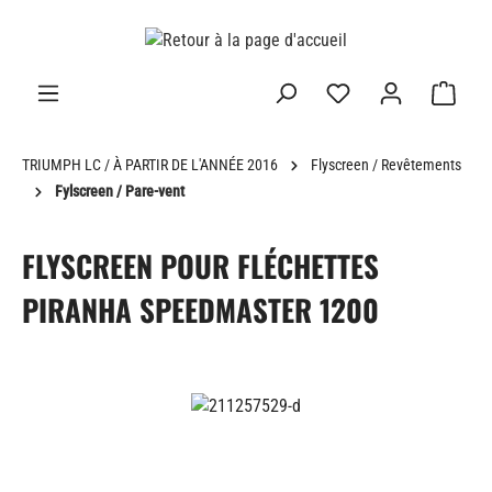
tenu principal
TRIUMPH LC / À PARTIR DE L'ANNÉE 2016
Flyscreen / Revêtements
Fylscreen / Pare-vent
FLYSCREEN POUR FLÉCHETTES
PIRANHA SPEEDMASTER 1200
Ignorer la galerie d'images