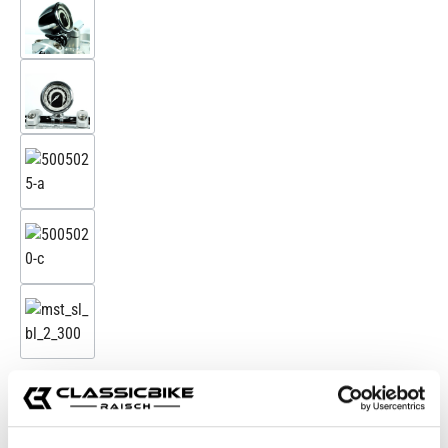
Zubehörartikel
Motogadget Motoscope Tiny