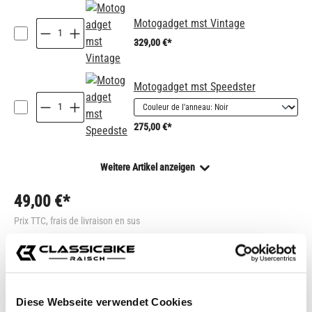
Motogadget mst Vintage
329,00 €*
Motogadget mst Speedster
275,00 €*
Weitere Artikel anzeigen
49,00 €*
Prix TTC, frais de livraison en sus
Sélectionnez
Couleur
Diese Webseite verwendet Cookies