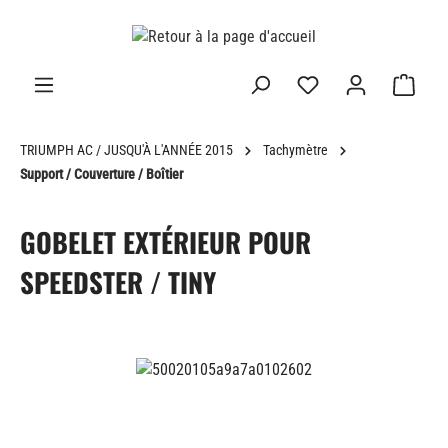
tenu principal
TRIUMPH AC / JUSQU'À L'ANNÉE 2015
Tachymètre
Support / Couverture / Boîtier
GOBELET EXTÉRIEUR POUR
SPEEDSTER / TINY
Ignorer la galerie d'images