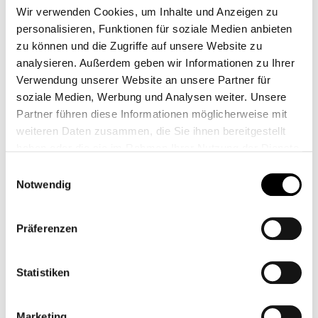
Réinitialiser la sélection
Wir verwenden Cookies, um Inhalte und Anzeigen zu
personalisieren, Funktionen für soziale Medien anbieten
Ajouter à la liste de souhaits
zu können und die Zugriffe auf unsere Website zu
numéro d'article:
5002010
analysieren. Außerdem geben wir Informationen zu Ihrer
Shop-Numéro :
CB00233M
Verwendung unserer Website an unsere Partner für
soziale Medien, Werbung und Analysen weiter. Unsere
Partner führen diese Informationen möglicherweise mit
Description
weiteren Daten zusammen, die Sie ihnen bereitgestellt
Gobelet extérieur pour le Motogadget Speedster, Vintage
haben oder die sie im Rahmen Ihrer Nutzung der Dienste
&amp; Tiney. Nécessaire si le compteur de vitesse n'est pas
gesammelt haben.
Einwilligungsauswahl
utilisé…
Plus
Notwendig
Convient pour
Präferenzen
Questions sur l'article
Statistiken
Marketing