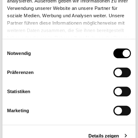
analysieren. Außerdem geben wir Informationen zu Ihrer
Verwendung unserer Website an unsere Partner für
soziale Medien, Werbung und Analysen weiter. Unsere
Partner führen diese Informationen möglicherweise mit
weiteren Daten zusammen, die Sie ihnen bereitgestellt
haben oder die sie im Rahmen Ihrer Nutzung der Dienste
gesammelt haben.
Einwilligungsauswahl
Notwendig
Präferenzen
Statistiken
89,95 €*
Preise inkl. MwSt. zzgl. Versandkosten
Marketing
auswählen
Modell
Details zeigen