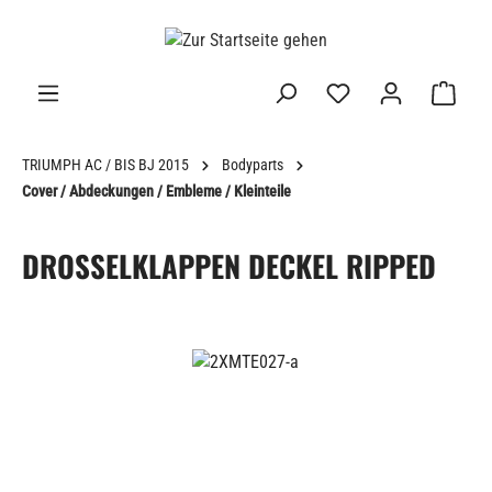
alt springen
TRIUMPH AC / BIS BJ 2015
Bodyparts
Cover / Abdeckungen / Embleme / Kleinteile
DROSSELKLAPPEN DECKEL RIPPED
Bildergalerie überspringen