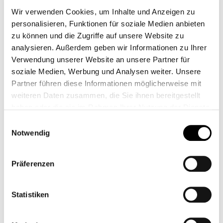
Wir verwenden Cookies, um Inhalte und Anzeigen zu
Rizoma Griffadapter R9T
personalisieren, Funktionen für soziale Medien anbieten
46,00 €*
zu können und die Zugriffe auf unsere Website zu
analysieren. Außerdem geben wir Informationen zu Ihrer
101,00 €*
Verwendung unserer Website an unsere Partner für
soziale Medien, Werbung und Analysen weiter. Unsere
Preise inkl. MwSt. zzgl. Versandkosten
Partner führen diese Informationen möglicherweise mit
auswählen
Farbe
weiteren Daten zusammen, die Sie ihnen bereitgestellt
haben oder die sie im Rahmen Ihrer Nutzung der Dienste
gesammelt haben.
Einwilligungsauswahl
Notwendig
Auswahl zurücksetzen
Zum Merkzettel hinzufügen
Präferenzen
Artikelnr.:
GR222A
Shopnr.:
CB11383M
Statistiken
Beschreibung