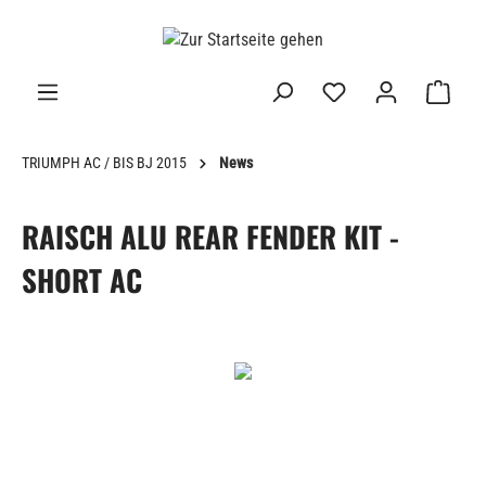
alt springen
TRIUMPH AC / BIS BJ 2015
News
RAISCH ALU REAR FENDER KIT -
SHORT AC
Bildergalerie überspringen