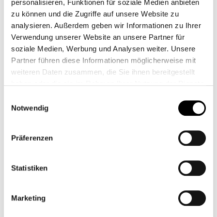
personalisieren, Funktionen für soziale Medien anbieten
zu können und die Zugriffe auf unsere Website zu
analysieren. Außerdem geben wir Informationen zu Ihrer
Verwendung unserer Website an unsere Partner für
soziale Medien, Werbung und Analysen weiter. Unsere
Blinkerverlegung Sitzbank
Partner führen diese Informationen möglicherweise mit
weiteren Daten zusammen, die Sie ihnen bereitgestellt
haben oder die sie im Rahmen Ihrer Nutzung der Dienste
19,90 €*
gesammelt haben.
Einwilligungsauswahl
Notwendig
Präferenzen
Blinkerhalter Federbein ripped
Statistiken
44,95 €*
Marketing
Farbe