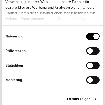
Verwendung unserer Website an unsere Partner für
soziale Medien, Werbung und Analysen weiter. Unsere
Partner führen diese Informationen möglicherweise mit
weiteren Daten zusammen, die Sie ihnen bereitgestellt
Kabelsatz Zubehör Rücklicht & Blinker - LC
haben oder die sie im Rahmen Ihrer Nutzung der Dienste
gesammelt haben.
Einwilligungsauswahl
Notwendig
Modell:
Street-Twin-Cup-Scrambler / Speed Twin 900 / Scram 900
%
22,37 €*
31,95 €*
(29.98% gespart)
Präferenzen
Statistiken
Blinker Widerstand für LED Blinker
Marketing
13,95 €*
Details zeigen