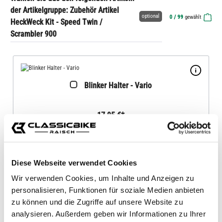
der Artikelgruppe: Zubehör Artikel
optional
0
/ 99
gewählt
HeckWeck Kit - Speed Twin /
Scrambler 900
Blinker Halter - Vario
17,95 €*
Diese Webseite verwendet Cookies
Blinkerhalter Federbein innen LC
Wir verwenden Cookies, um Inhalte und Anzeigen zu
personalisieren, Funktionen für soziale Medien anbieten
Ausführung:
8er
zu können und die Zugriffe auf unsere Website zu
16,90 €*
analysieren. Außerdem geben wir Informationen zu Ihrer