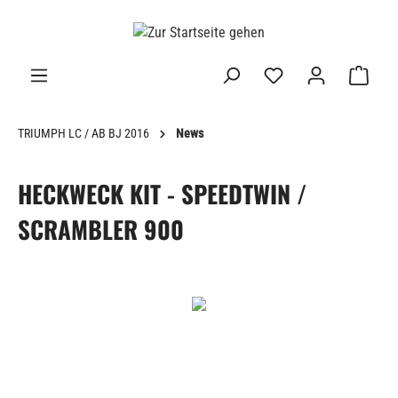
alt springen
TRIUMPH LC / AB BJ 2016
News
HECKWECK KIT - SPEEDTWIN /
SCRAMBLER 900
Bildergalerie überspringen